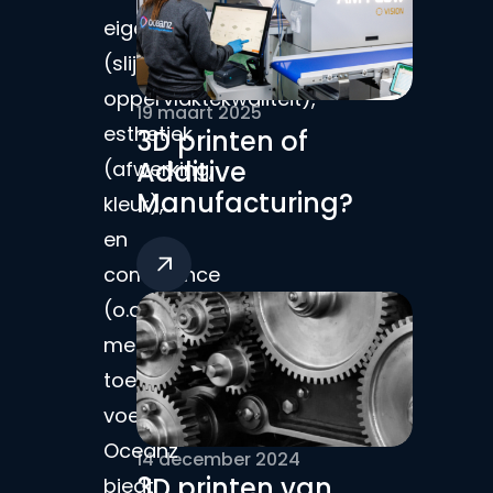
eigenschappen
(slijtvastheid,
oppervlaktekwaliteit),
19 maart 2025
esthetiek
3D printen of
Additive
(afwerking,
Manufacturing?
kleur),
en
compliance
(o.a.:
medische
toepassingen,
voedselcontact).
Oceanz
14 december 2024
3D printen van
biedt