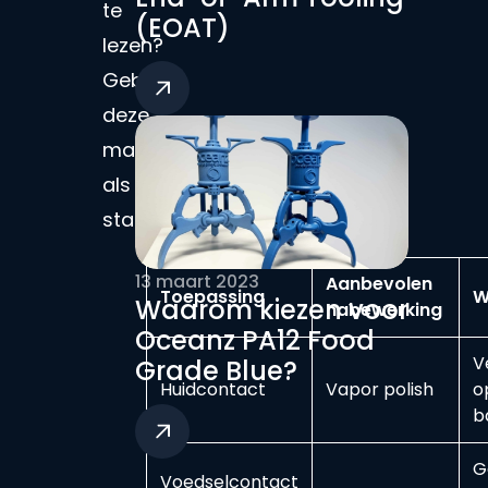
te
(EOAT)
lezen?
Gebruik
deze
matrix
als
startpunt:
13 maart 2023
Aanbevolen
Toepassing
W
Waarom kiezen voor
nabewerking
Oceanz PA12 Food
V
Grade Blue?
Huidcontact
Vapor polish
o
b
G
Voedselcontact