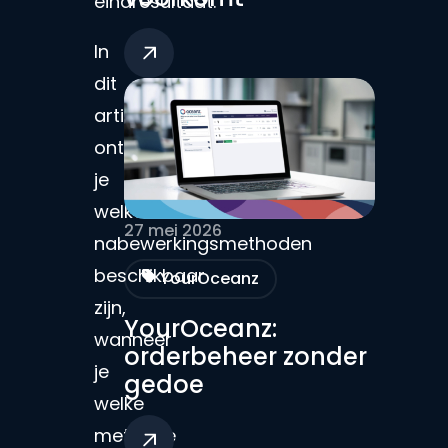
eindresultaat.
In
dit
artikel
ontdek
je
welke
27 mei 2026
nabewerkingsmethoden
beschikbaar
YourOceanz
zijn,
YourOceanz:
wanneer
orderbeheer zonder
je
gedoe
welke
methode