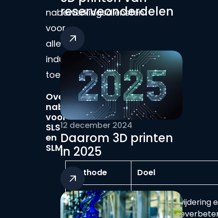
reserveonderdelen
nabewerkingsdiensten
voor
alle
industriële
toepassingen.
Overzicht
nabewerkingsmethoden
voor
12 december 2024
SLS
Daarom 3D printen
en
SLM
in 2025
Methode
Doel
Straalreinigen
Poederverwijdering 
en Polybeads
oppervlakteverbeter