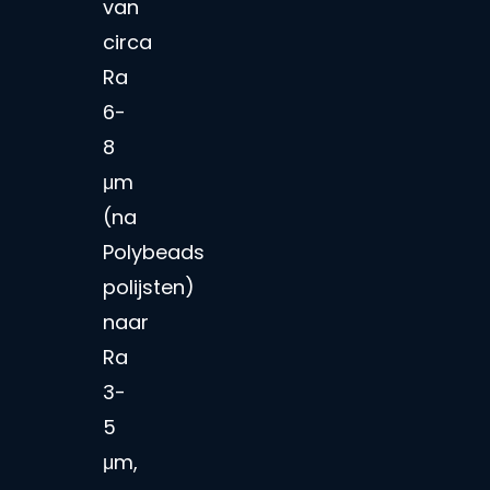
van
circa
Ra
6-
8
μm
(na
Polybeads
polijsten)
naar
Ra
3-
5
μm,