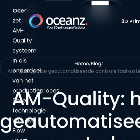
Direct naar content
Share
Oceanz
zet het
3D Prin
Submenu:
Terug naar de startpagina
AM-
Quality
systeem
in als
Home
Blog
onderdeel
AM-Quality: hoe geautomatiseerde controle faalkos
van het
AM-Quality: 
productieproces.
Deze
technologie
geautomatise
van AM-
Flow