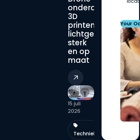
locat
onderdelen
3D
printen:
Your O
lichtgewicht,
sterk
en op
maat
15 juli
2026
Technieken