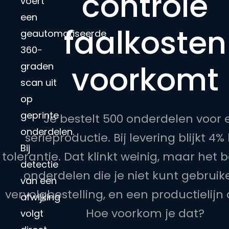
controle
voert
een
faalkosten
geautomatiseerde
360-
voorkomt
graden
scan uit
op
geprinte
Je bestelt 500 onderdelen voor 
onderdelen.
serieproductie. Bij levering blijkt 4%
Bij
tolerantie. Dat klinkt weinig, maar het 
detectie
onderdelen die je niet kunt gebruik
van een
vervolgbestelling, en een productielijn 
afwijking
Hoe voorkom je dat?
volgt