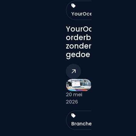
YourOceanz
YourOceanz:
orderbeheer
zonder
gedoe
20 mei
2026
Branches
YourOceanz