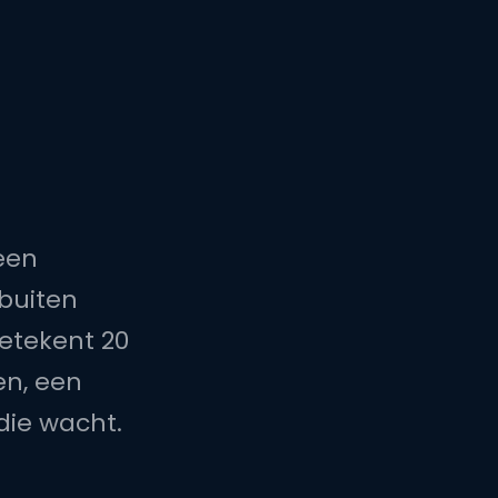
een
 buiten
betekent 20
en, een
die wacht.