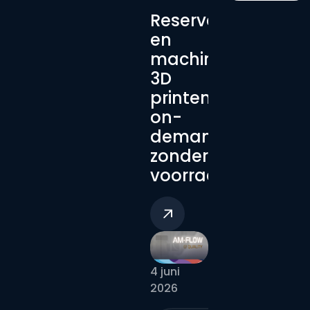
Reserveonderdele
en
machineonderdel
3D
printen:
on-
demand,
zonder
voorraad
4 juni
2026