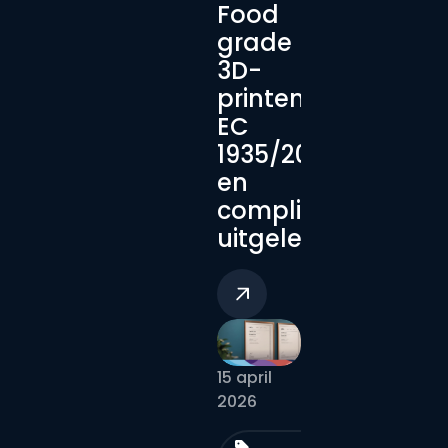
Food
grade
3D-
printen:
EC
1935/2004
en
compliance
uitgelegd
15 april
2026