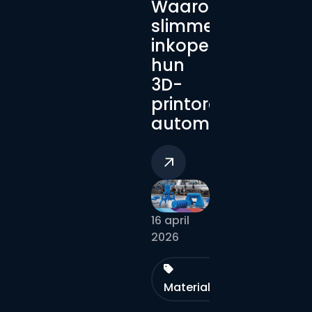
Waarom
slimme
inkopers
hun
3D-
printorders
automatiseren
16 april
2026
Materialen