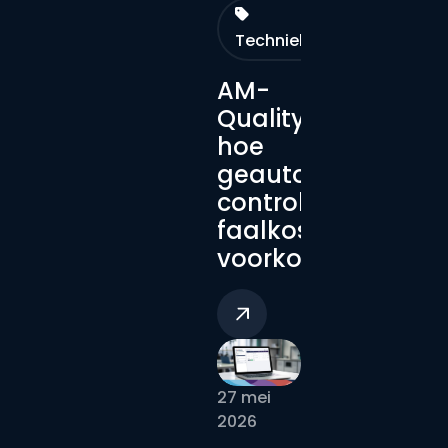
Technieken
AM-
Quality:
hoe
geautomatiseerd
controle
faalkosten
voorkomt
27 mei
2026