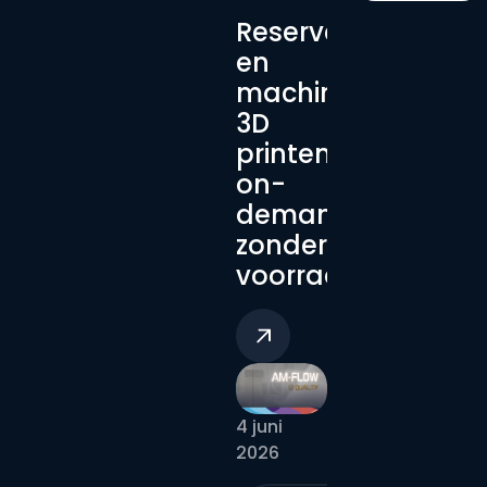
Reserveonderdele
en
machineonderdel
3D
printen:
on-
demand,
zonder
voorraad
4 juni
2026