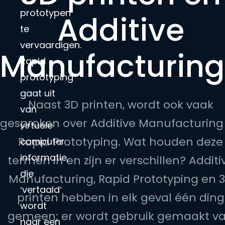
prototypen
Additive
te
vervaardigen.
Manufacturing
Rapid
prototyping
gaat uit
Naast 3D printen, wordt ook vaak
van
gesproken over Additive Manufacturing
virtuele
Rapid Prototyping. Wat houden deze
computer
informatie,
termen in en zijn er verschillen? Additi
die
Manufacturing, Rapid Prototyping en 
‘vertaald’
printen hebben in elk geval één ding
wordt
gemeen; er wordt gebruik gemaakt v
naar een