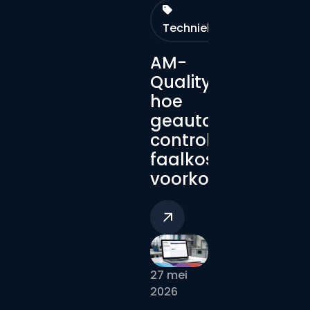
Technieken
AM-
Quality:
hoe
geautomatiseerd
controle
faalkosten
voorkomt
27 mei
2026