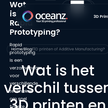
Wat
Direct naar content
Share
is
3D Prin
Submenu:
Terug naar de startpagina
Rapid
Prototyping?
Rapid
Home
Blog
3D printen of Additive Manufacturing?
prototyping
is een
Wat is het
verzamelnaam
voor
verschil tusse
verschillende
technieken
3D printen en
om snel
fysieke