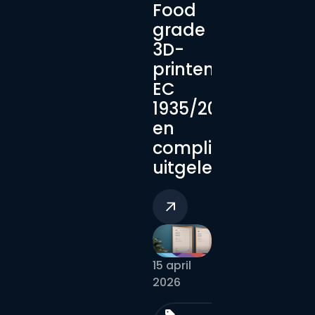
Food
grade
3D-
printen:
EC
1935/2004
en
compliance
uitgelegd
15 april
2026