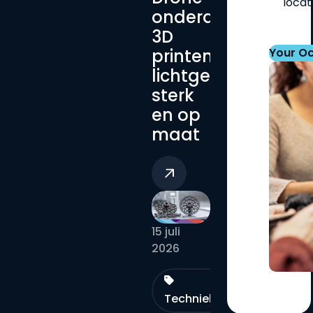
locat
onderdelen
3D
printen:
Your O
lichtgewicht,
sterk
en op
maat
15 juli
2026
Technieken