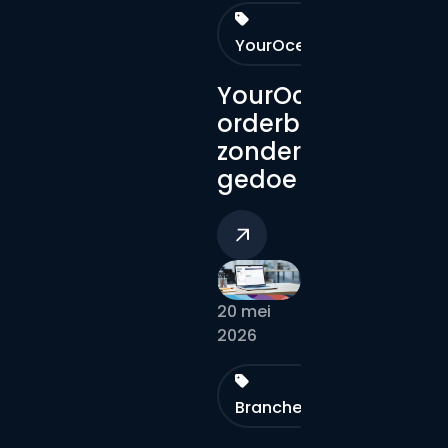
YourOceanz
YourOceanz:
orderbeheer
zonder
gedoe
20 mei
2026
Branches
YourOceanz