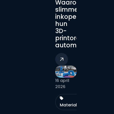
Waarom
slimme
inkopers
hun
3D-
printorders
automatiseren
16 april
2026
Materialen