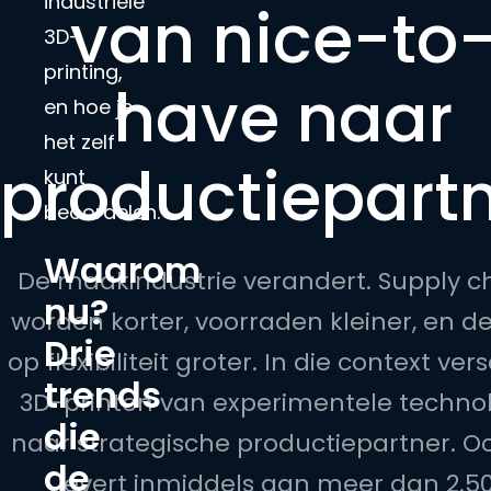
industriële
van nice-to
3D-
printing,
have naar
en hoe je
het zelf
productiepart
kunt
beoordelen.
Waarom
De maakindustrie verandert. Supply c
nu?
worden korter, voorraden kleiner, en d
Drie
op flexibiliteit groter. In die context ver
trends
3D-printen van experimentele techno
die
naar strategische productiepartner. O
de
levert inmiddels aan meer dan 2.5