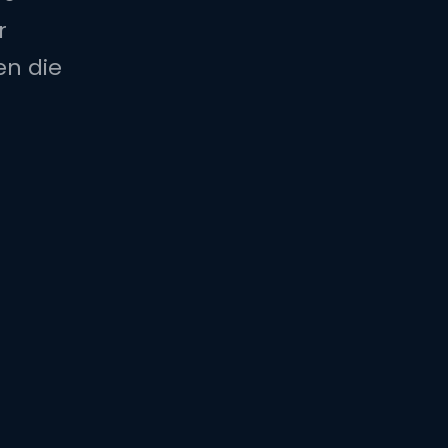
r
en die