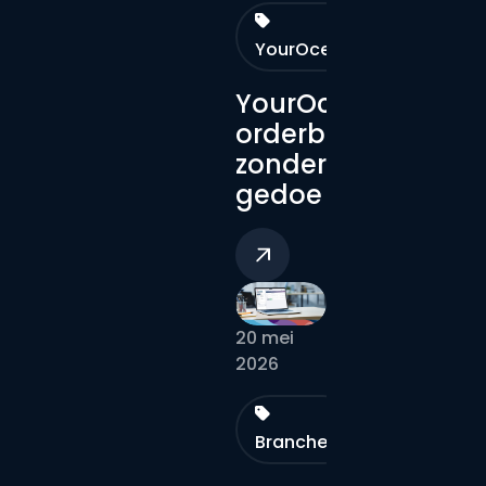
YourOceanz
YourOceanz:
orderbeheer
zonder
gedoe
20 mei
2026
Branches
YourOceanz