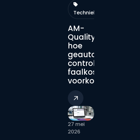
Technieken
AM-
Quality:
hoe
geautomatiseerd
controle
faalkosten
voorkomt
27 mei
2026