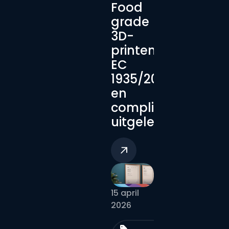
Food
grade
3D-
printen:
EC
1935/2004
en
compliance
uitgelegd
15 april
2026