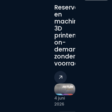
Reserveonderdele
en
machineonderdel
3D
printen:
on-
demand,
zonder
voorraad
4 juni
2026