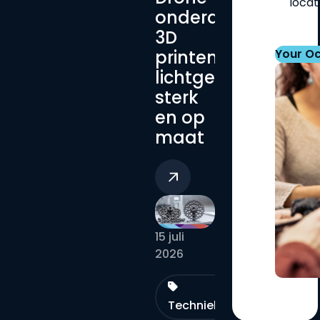
locat
onderdelen
3D
printen:
Your O
lichtgewicht,
sterk
en op
maat
15 juli
2026
Technieken