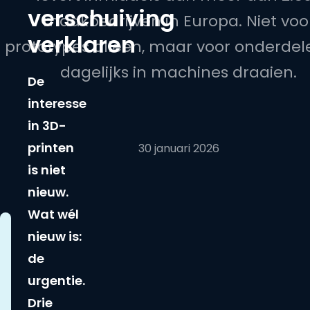
verschuiving
maakbedrijven in Europa. Niet voo
verklaren
prototypes alleen, maar voor onderdel
dagelijks in machines draaien.
De
interesse
in 3D-
printen
30 januari 2026
is niet
nieuw.
Wat wél
nieuw is:
de
urgentie.
Drie