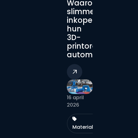
Waarom
slimme
inkopers
hun
3D-
printorders
automatiseren
16 april
2026
Materialen