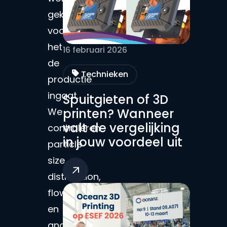
gekwalificeerd
voordat
het
16 februari 2026
de
Technieken
productie
ingaat.
Spuitgieten of 3D
We
printen? Wanneer
valt de vergelijking
controleren
in jouw voordeel uit
particle
size
distribution,
flowability
en
andere