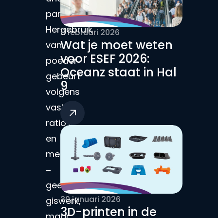
parmeters.
Hergebruik
11 februari 2026
Wat je moet weten
van
voor ESEF 2026:
poeder
Oceanz staat in Hal
gebeurt
9
volgens
vaste
ratio’s
en
meetresultaten
–
geen
30 januari 2026
giswerk,
3D-printen in de
maar