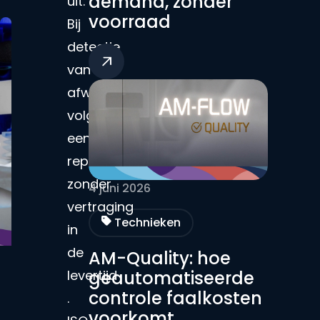
demand, zonder
uit.
voorraad
Bij
detectie
van
afwijkingen
volgt
een
reprint,
zonder
4 juni 2026
vertraging
Technieken
in
de
AM-Quality: hoe
levertijd
geautomatiseerde
controle faalkosten
.
voorkomt