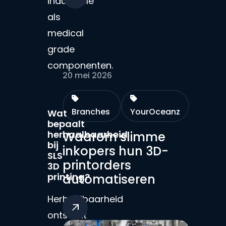
industriële
als
medical
grade
componenten.
20 mei 2026
Branches
YourOceanz
Wat
bepaalt
herhaalbaarheid
Waarom slimme
bij
inkopers hun 3D-
SLS
printorders
3D
printing?
automatiseren
Herhaalbaarheid
ontstaat