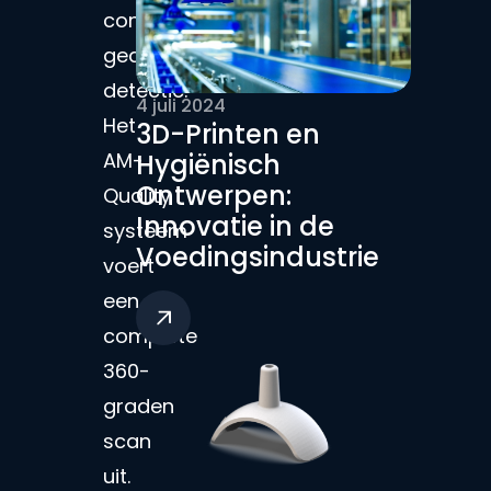
controle:
geavanceerde
detectie.
4 juli 2024
Het
3D-Printen en
AM-
Hygiënisch
Ontwerpen:
Quality
Innovatie in de
systeem
Voedingsindustrie
voert
een
complete
360-
graden
scan
uit.