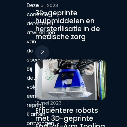
Deze
4 juli 2023
3D-geprinte
controle
hulpmiddelen en
detecteert
hersterilisatie in de
afwijkingen
medische zorg
van
de
specificaties.
Bij
detectie
volgt
een
16 mei 2023
reprint.
Efficiëntere robots
Klanten
met 3D-geprinte
ontvangen
End-of-Arm Tooling