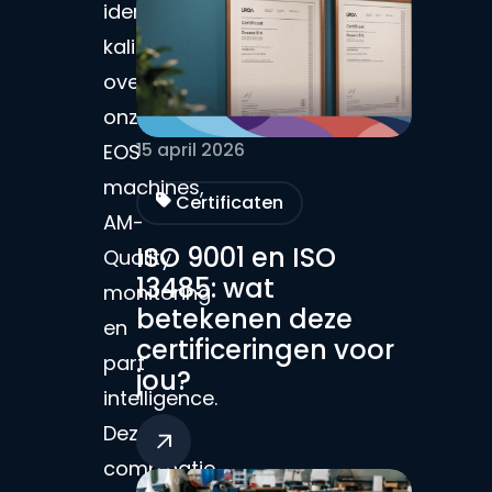
identieke
kalibratie
over
onze
15 april 2026
EOS
machines,
Certificaten
AM-
ISO 9001 en ISO
Quality
13485: wat
monitoring
betekenen deze
en
certificeringen voor
part
jou?
intelligence.
Deze
combinatie