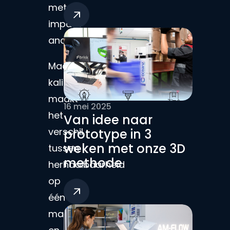
met
impact
analyse.
Machine
kalibratie
maakt
16 mei 2025
het
Van idee naar
verschil
prototype in 3
weken met onze 3D
tussen
methode
herhaalbaarheid
op
één
machine