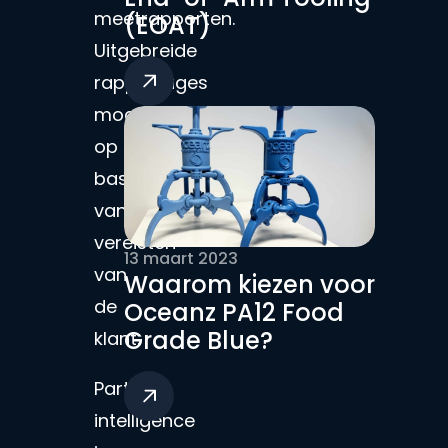
meetrapporten.
(EOAT)
Uitgebreide
rapportages
mogelijk
op
basis
van
vereisten
13 maart 2023
van
Waarom kiezen voor
de
Oceanz PA12 Food
Grade Blue?
klant.
Part
intelligence