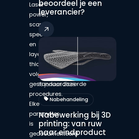
beoordeel je een
Laser
leverancier?
power,
scan
speed
en
layer
thickness
volgen
gestandaardiseerde
16 januari 2026
procedures.
Nabehandeling
Elke
Nabewerking bij 3D
parameter
printing: van ruw
is
naar eindproduct
gedocumenteerd