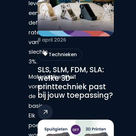
levert
een
defect
rate
8 april 2026
van
slechts
Technieken
3%.
SLS, SLM, FDM, SLA:
Materiaalkwaliteit
welke 3D-
printtechniek past
vormt
bij jouw toepassing?
de
basis.
Elk
poeder
wordt