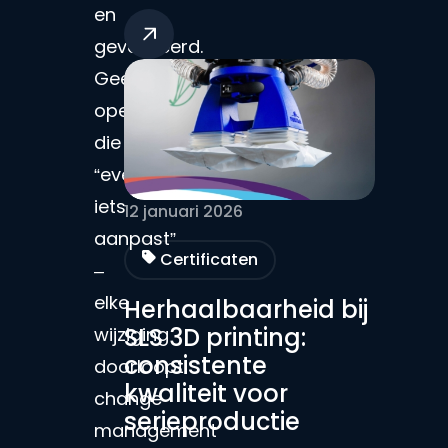
en
gevalideerd.
Geen
operator
die
“even
iets
12 januari 2026
aanpast”
Certificaten
–
elke
Herhaalbaarheid bij
SLS 3D printing:
wijziging
consistente
doorloopt
kwaliteit voor
change
serieproductie
management