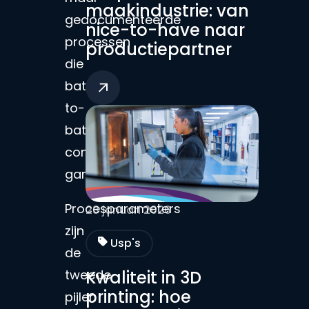
maakindustrie: van
gedocumenteerde
nice-to-have naar
processen
productiepartner
die
batch-
to-
batch
consistentie
garanderen.
Procesparameters
23 januari 2026
zijn
Usp's
de
tweede
Kwaliteit in 3D
printing: hoe
pijler.