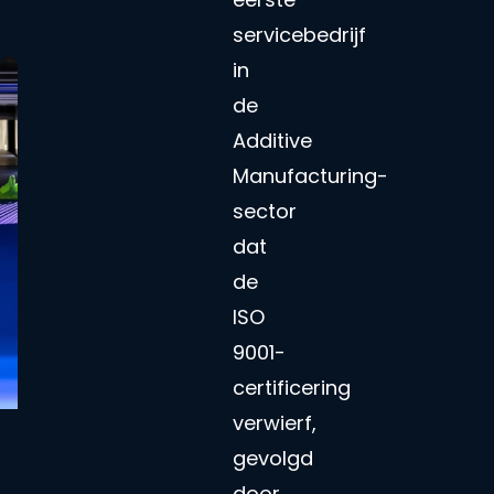
servicebedrijf
in
de
Additive
Manufacturing-
sector
dat
de
ISO
9001-
certificering
verwierf,
gevolgd
door