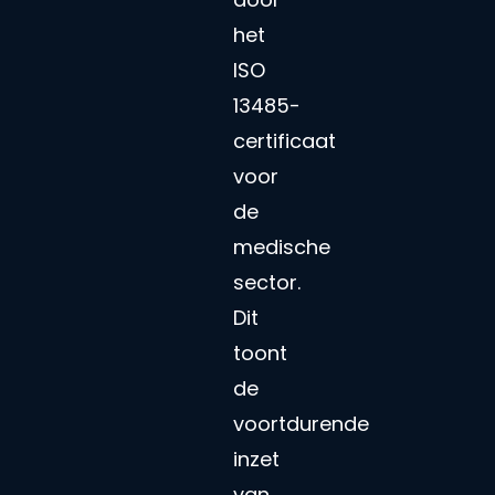
het
ISO
13485-
certificaat
voor
de
medische
sector.
Dit
toont
de
voortdurende
inzet
van