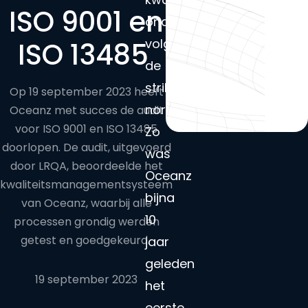
ISO 9001 en
onderhouden
volgens
ISO 13485
de
strikte
Op 19 september 2023 heeft
normen.
Oceanz met succes de audit
voor ISO 9001 en ISO 13485
Zo
doorlopen. De audit, uitgevoerd
was
door LRQA, beoordeelde het
Oceanz
kwaliteitsmanagementsysteem
bijna
van Oceanz, waarbij alle
10
processen grondig werden
getest en goedgekeurd.
jaar
geleden
19 september 2023
het
eerste