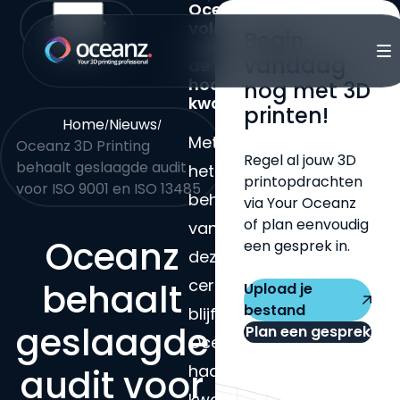
Oceanz
Direct naar content
Share
voldoet
Begin
aan
Terug naar de startpagina
Me
vandaag
de
hoogste
nog met 3D
kwaliteitsnormen
printen!
Home
Nieuws
Met
Oceanz 3D Printing
Regel al jouw 3D
behaalt geslaagde audit
het
printopdrachten
voor ISO 9001 en ISO 13485
behalen
via Your Oceanz
of plan eenvoudig
van
Oc
eanz
een gesprek in.
deze
certificeringen
beh
aa
lt
Upload je
bestand
blijft
geslaagde
Plan een gesprek
Oceanz
haar
audit voor
kwaliteitsmanagementsy