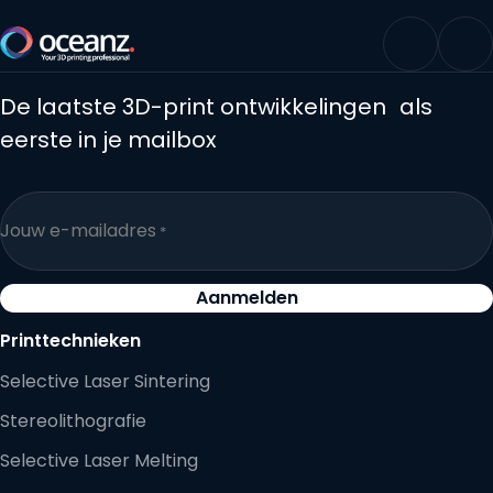
Terug naar de startpagina
LinkedIn
Yo
De laatste 3D-print ontwikkelingen als
eerste in je mailbox
Jouw e-mailadres
*
Aanmelden
Printtechnieken
Selective Laser Sintering
Stereolithografie
Selective Laser Melting