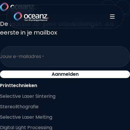
Direct naar content
Terug naar de startpagina
LinkedIn
Yo
Terug naar de startpagina
Menu
De laatste 3D-print ontwikkelingen als
eerste in je mailbox
Jouw e-mailadres
*
Aanmelden
Printtechnieken
Selective Laser Sintering
Stereolithografie
Selective Laser Melting
Digital Light Processing