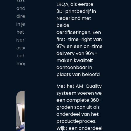
Zo ontvang je een
LRQA, als eerste
onderdeel dat
3D-printbedrijf in
direct inzetbaar is
Nederland met
in je productie. Ook
beide
het plaatsen van
certificeringen. Een
first-time-right van
iserts en
97% en een on-time
assemblage
delivery van 96%+
behoren tot de
maken kwaliteit
mogelijkheden.
aantoonbaar in
plaats van beloofd.
Met het AM-Quality
systeem voeren we
een complete 360-
graden scan uit als
onderdeel van het
productieproces.
Wijkt een onderdeel