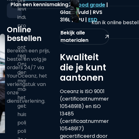
printen met de
Plan een kennismaking
PA12
|
Food grade
|
leverzekerheid van
Glasgevuld | RVS
industriële
316L | TPU |
ESD
Kan ik online beste
productie.
Online
Bekijk alle
bestellen
Je levert een
materialen
ontwerp aan, wij
Bereken een prijs,
Kwaliteit
regelen de rest.
bestel en volg je
Onze engineers
die je kunt
orders 24/7 via
denken mee over
aantonen
YourOceanz, het
materiaalkeuze en
verlengstuk van
maakbaarheid, en
Oceanz is ISO 9001
onze
het afwerken
(certificaatnummer
dienstverlening.
gebeurt in eigen
10548918) en ISO
13485
huis: shotpeening,
(certificaatnummer
polijsten, vapor
10548917)
polish en kleuren.
gecertificeerd door