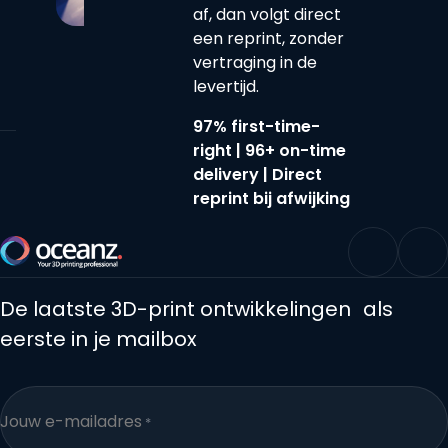
af, dan volgt direct
een reprint, zonder
vertraging in de
levertijd.
97% first-time-
right | 96+ on-time
delivery | Direct
reprint bij afwijking
Terug naar de startpagina
LinkedIn
Yo
De laatste 3D-print ontwikkelingen als
eerste in je mailbox
Jouw e-mailadres
*